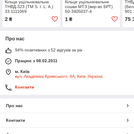
Кільце ущільнювальне
Кільце ущільнювальне
ТНВ
ТНВД-323 (TM S. I. L. A.)
сошки МТЗ (вир-во БРТ)
(Бел
33.1111069
50-3405037-4
901.
2
1
75 
₴
₴
Про нас
94% позитивних з 52 відгуків за рік
Працює з 08.02.2011
м. Київ
вул. Академіка Кримського, 4А, Київ, Україна
Контакти
Про нас
Контакти